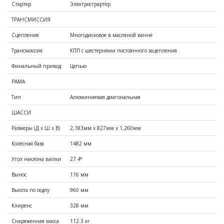
Стартер
Электрострартер
ТРАНСМИССИЯ
Сцепление
Многодисковое в масляной ванне
Насосы
Трансмиссия
КПП с шестернями постоянного зацепления
Финальный привод
Цепью
РАМА
Эндуро
Тип
Алюминиевая диагональная
от 571 900 ₽
ШАССИ
Размеры (Д x Ш x В)
2,183мм x 827мм x 1,260мм
Колесная база
1482 мм
Угол наклона вилки
27.4°
Вынос
116 мм
Высота по седлу
960 мм
Клиренс
328 мм
Кроссовые
Снегоуборочная техника
Снаряженная масса
112.3 кг