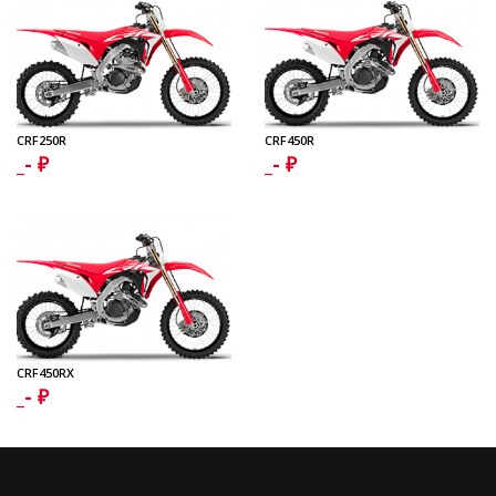
CRF250R
CRF450R
_- ₽
_- ₽
Генераторы
CRF450RX
_- ₽