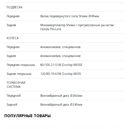
от 749 900 ₽
ПОДВЕСКА
Передняя
Вилка перевернутого типа Showa Ø49мм
Задняя
Моноамортизатор Showa с прогрессивным рычагом
Honda Pro-Link
КОЛЕСА
Переднее
Алюминиевое, спицованное
Заднее
Алюминиевое, спицованное
Передняя покрышка
80/100-21-51M Dunlop MX3SF
Задняя покрышка
120/80-19-63M Dunlop MX3S
Культиваторы
ТОРМОЗНАЯ
СИСТЕМА
Передний
Волнообразный диск Ø260мм
Задний
Волнообразный диск Ø240мм
ПОПУЛЯРНЫЕ ТОВАРЫ