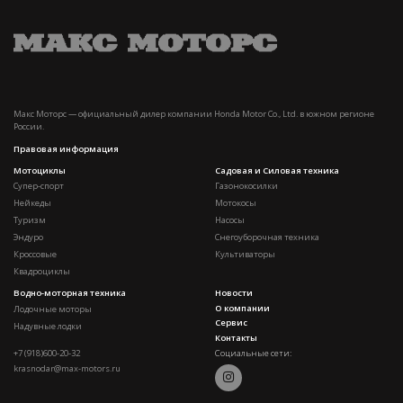
Макс Моторс — официальный дилер компании Honda Motor Со., Ltd. в южном регионе
России.
Правовая информация
Мотоциклы
Садовая и Силовая техника
Супер-спорт
Газонокосилки
Нейкеды
Мотокосы
Туризм
Насосы
Эндуро
Снегоуборочная техника
Кроссовые
Культиваторы
Квадроциклы
Водно-моторная техника
Новости
О компании
Лодочные моторы
Сервис
Надувные лодки
Контакты
+7 (918)600-20-32
Социальные сети:
krasnodar@max-motors.ru