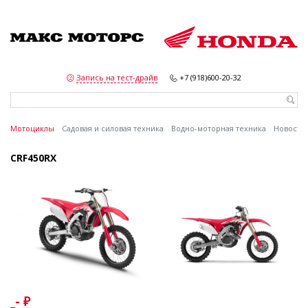
Запись на тест-драйв
+7 (918)600-20-32
Мотоциклы
Садовая и силовая техника
Водно-моторная техника
Новости
Новинки 2023
Газонокосилки
Лодочные моторы
×
×
×
CRF450RX
Супер-спорт
от 905 900 ₽
_- ₽