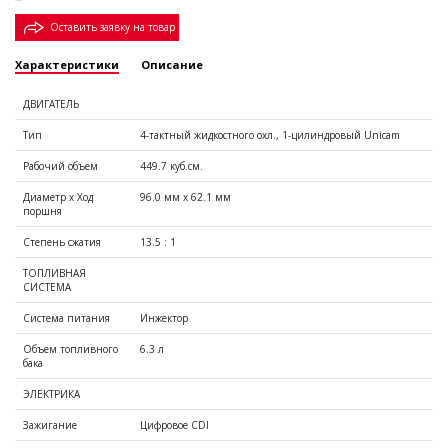
Оставить заявку на товар
Характеристики
Описание
Туризм
ДВИГАТЕЛЬ
от 2 554 900 ₽
Тип
4-тактный жидкостного охл., 1-цилиндровый Uniсam
Мотокосы
Рабочий объем
449.7 куб.см.
Надувные лодки
Диаметр x Ход
96.0 мм x 62.1 мм
поршня
Степень сжатия
13.5 : 1
ТОПЛИВНАЯ
СИСТЕМА
Система питания
Инжектор
Объем топливного
6.3 л
Нейкеды
бака
от 475 900 ₽
ЭЛЕКТРИКА
Зажигание
Цифровое CDI